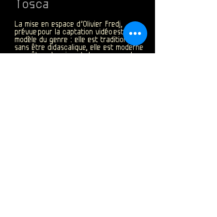
Tosca
La mise en espace d’Olivier Fredj,
prévue
pour la captation vidéo
est un
modèle du genre : elle est traditionnelle
sans être didascalique, elle est moderne
sans être abrasive et dans ce grand
plateau vide elle se concentre sur la
direction d'acteurs dans un dispositif
élégant.
Presse Tosca
Le Voyage dans la Lune
« la scénographie concentre toute
l’inventivité du spectacle d’Olivier Fredj –
la fantasmagorie des costumes fait ça et
là penser à Bosch, patronage idéal pour
l’esprit de l’oeuvre, revisité de manière
plus contemporaine. »