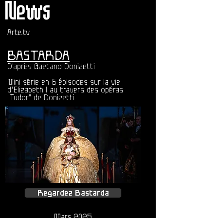
News
Arte.tv
BASTARDA
D'après Gaetano Donizetti
Mini série en 6 épisodes sur la vie
d’Elizabeth I au travers des opéras
"Tudor" de Donizetti
Regardez Bastarda
Mars 2025