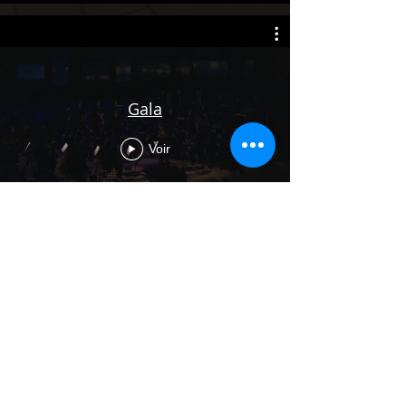
Gala
Voir
Olyrix Inauguration Seine Musicale
-
Diapason mag
-
Culture.gouv.fr
-
Bachtrack
-
Forumopera
-
Insulaorchestra
-
Opera-magazine
Mise en scène suivante
Mises en scène Concerts