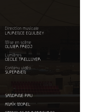
Direction musicale
LAURENCE EQUILBEY
Mise en scène
OLIVIER FREDJ
Lumières
CECILE TRELLUYER
Contenu vidéo
SUPERBIEN
SANDRINE PIAU
ANAÏK MOREL