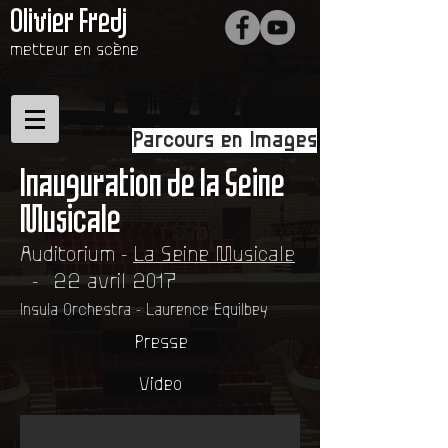
Olivier Fredj
metteur en scène
Parcours en Images
Inauguration de la Seine
Musicale
Auditorium -
La Seine Musicale
- 22 avril 2017
Insula Orchestra
-
Laurence Equilbey
Presse
Gala Seine Musicale
Video
Direction musicale LAURENCE EQUILBEY ​ Mise e