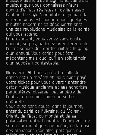
musique avant d’être signifiant. Jamais la
musique que vous connaissez n’aura
connu d’effets réalistes ni de lien avec
l’action. Le style ‘concitato’ exprimant la
violence vous est inconnu pour quelques
minutes encore et sa découverte sera
une des révolutions musicales de la soirée
qui vous attend.
En en sortant, vous seriez sans doute
choqué, surpris, parleriez avec ferveur de
l’effet sonore des cordes imitant le galop
d’un cheval. Vous seriez peut-être
mécontent mais quoi qu’il en soit témoin
d’un succès incontestable.
Nous voici 400 ans après. La salle de
danse est un théâtre et vous avez payé
votre ticket pour vous divertir, entendre
cette musique ancienne et ses sonorités
particulières, observer cet ancêtre de
l’opéra, en un mot faire une sortie
culturelle.
Vous avez sans doute, dans la journée,
entendu parlé de l’Ukraine, du Moyen-
Orient, de l’état du monde et de sa
polarisation entre l’orient et l’occident, de
son futur climatique anxiogène, de la crise
des croyances (sociales, politiques ou