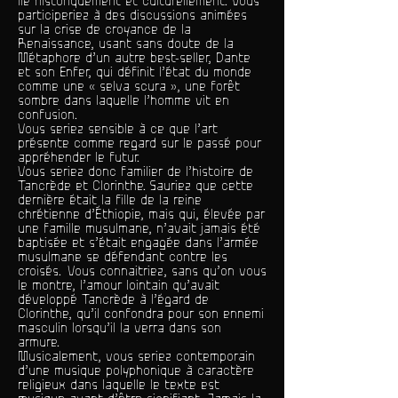
lié historiquement et culturellement. Vous
participeriez à des discussions animées
sur la crise de croyance de la
Renaissance, usant sans doute de la
Métaphore d’un autre best-seller, Dante
et son Enfer, qui définit l’état du monde
comme une « selva scura », une forêt
sombre dans laquelle l’homme vit en
confusion.
Vous seriez sensible à ce que l’art
présente comme regard sur le passé pour
appréhender le futur.
Vous seriez donc familier de l’histoire de
Tancrède et Clorinthe. Sauriez que cette
dernière était la fille de la reine
chrétienne d’Éthiopie, mais qui, élevée par
une famille musulmane, n’avait jamais été
baptisée et s’était engagée dans l’armée
musulmane se défendant contre les
croisés. Vous connaitriez, sans qu’on vous
le montre, l’amour lointain qu’avait
développé Tancrède à l’égard de
Clorinthe, qu’il confondra pour son ennemi
masculin lorsqu’il la verra dans son
armure.
Musicalement, vous seriez contemporain
d’une musique polyphonique à caractère
religieux dans laquelle le texte est