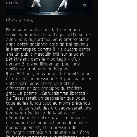
Chers ami.e.s,
Nous vous souhaitons la bienvenue et
sommes heureux de partager cette soirée
avec vous aujourd’hui. Vous prenez place
dans cette ancienne salle de bal devenu
le Kammeroper, comme il y a quatre cents
ans un public masculin trié sur le volet
pénétraient dans le « portego » d’un
certain Girolamo Mocenigo, pour une
veillée de la période de Pâques.
Il y a 400 ans, vous auriez été invité pour
être diverti, impressionné et pour valoriser
votre hôte. Vous seriez un lecteur
d’Aristote et des principes du théâtre
grec. Le poème « Gerusalemme liberata »
du Tasse serait un best-seller que vous
tous auriez lu (ou tout au moins prétendu
avoir lu). Le sujet des croisades serait une
évocation évidente de la situation
géopolitique de votre pays : la menace
ottomane dont pourtant vous dépendez
économiquement, et la pression de
l’Espagne catholique à laquelle vous êtes