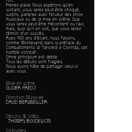
fort.
Prenez place. Nous espérons qu’en
sortant, vous serez peut-être choqué,
surpris, parlerez avec ferveur des choix
musicaux ou de la mise en scène. Que
vous serez peut-être mécontent ou ravi,
mais, quoi qu’il en soit, que vous serez
témoin d’un succès.
Avec 400 ans d’écart, nous faisons,
comme Monteverdi dans la préface du
Combattimento di Tancredi e Clorinda, cet
humble constat :
Omne principium est debile
Tous les débuts sont fragiles.
Nous avons hâte de partager celui-ci
avec vous.
Mise en scène
OLIVIER FREDJ
Direction Musicale
DAVID BERGMÜLLER
Décors & Vidéo
THOMAS BOUDEWIJN
Costumes