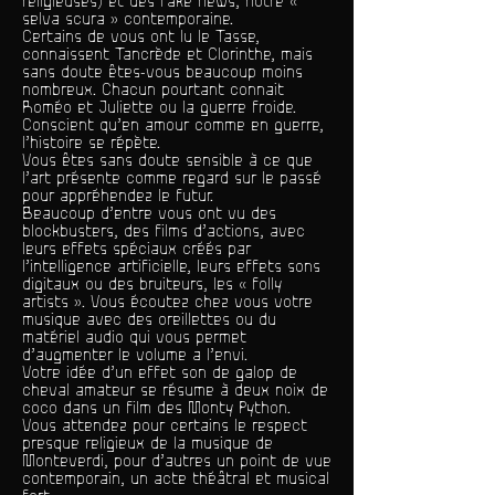
religieuses) et des fake news, notre «
selva scura » contemporaine.
Certains de vous ont lu le Tasse,
connaissent Tancrède et Clorinthe, mais
sans doute êtes-vous beaucoup moins
nombreux. Chacun pourtant connait
Roméo et Juliette ou la guerre froide.
Conscient qu’en amour comme en guerre,
l’histoire se répète.
Vous êtes sans doute sensible à ce que
l’art présente comme regard sur le passé
pour appréhendez le futur.
Beaucoup d’entre vous ont vu des
blockbusters, des films d’actions, avec
leurs effets spéciaux créés par
l’intelligence artificielle, leurs effets sons
digitaux ou des bruiteurs, les « folly
artists ». Vous écoutez chez vous votre
musique avec des oreillettes ou du
matériel audio qui vous permet
d’augmenter le volume a l’envi.
Votre idée d’un effet son de galop de
cheval amateur se résume à deux noix de
coco dans un film des Monty Python.
Vous attendez pour certains le respect
presque religieux de la musique de
Monteverdi, pour d’autres un point de vue
contemporain, un acte théâtral et musical