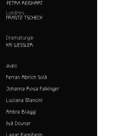
PETRA REINHART
Lumières
FRANTZ TSCHECK
Dramaturgie
KAI WESSLER
avec
Ferran Albrich Solà
Johanna Rosa Falkinger
Luciana Mancini
Ambra Biaggi
Ilyà Dovnar
Lazar Parežanin