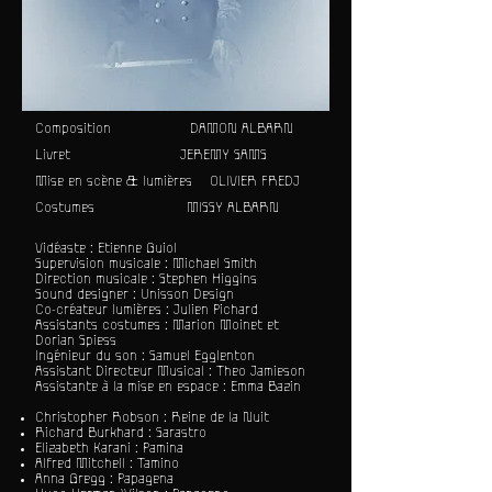
Composition
DAMON ALBARN
Livret JEREMY SAMS
Mise en scène & lumières OLIVIER FREDJ
Costumes MISSY ALBARN
Vidéaste : Etienne Guiol
Supervision musicale : Michael Smith
Direction musicale : Stephen Higgins
Sound designer : Unisson Design
Co-créateur lumières : Julien Pichard
Assistants costumes : Marion Moinet et
Dorian Spiess
Ingénieur du son : Samuel Egglenton
Assistant Directeur Musical : Theo Jamieson
Assistante à la mise en espace : Emma Bazin
Christopher Robson : Reine de la Nuit
Richard Burkhard : Sarastro
Elizabeth Karani : Pamina
Alfred Mitchell : Tamino
Anna Gregg : Papagena