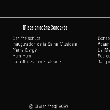
Mises en scène Concerts
Der Freischütz
Bonsoi
Inauguration de la Seine Musicale
Absent
Pierre Bergé
Le Ma
Hum Hum ...
Pourqu
La nuit des morts vivants
Jacque
© Olivier Fredj 2024