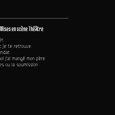
Mises en scène Théâtre
r!
 je te retrouve
ndat
oi j'ai mangé mon père
s ou la soumission