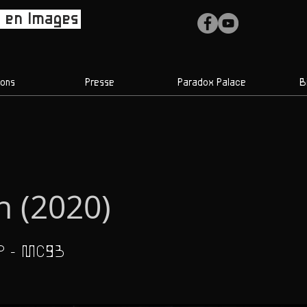
 en Images
ions
Presse
Paradox Palace
B
 (2020)
P - MC93