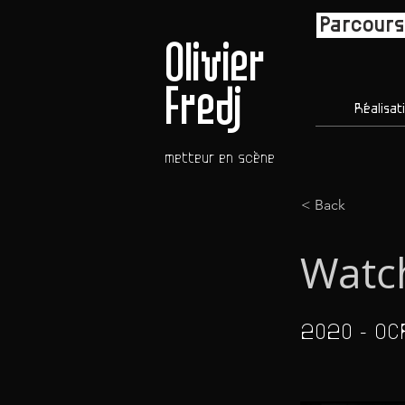
Parcours
Olivier
Fredj
Réalisat
metteur en scène
< Back
Watch
2020 - OC