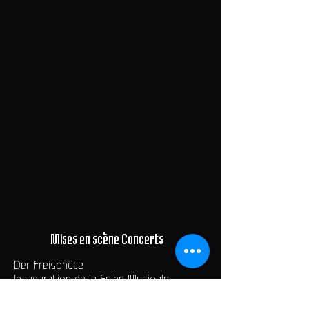
Mises en scène Concerts
Der Freischütz
Inauguration de la Seine Musicale
Pierre Bergé
Hum Hum ...