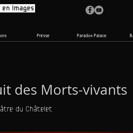
 en Images
ions
Presse
Paradox Palace
B
it des Morts-vivants
âtre du Châtelet