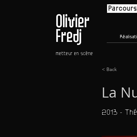
Parcours
Olivier
Fredj
Réalisat
metteur en scène
< Back
La Nu
2013 - Thé