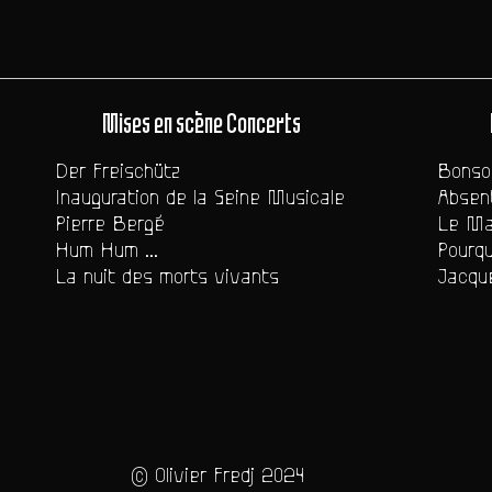
Mises en scène Concerts
Der Freischütz
Bonsoi
Inauguration de la Seine Musicale
Absent
Pierre Bergé
Le Ma
Hum Hum ...
Pourqu
La nuit des morts vivants
Jacque
© Olivier Fredj 2024