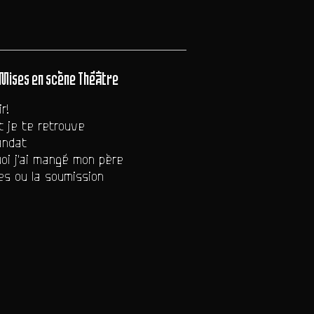
Mises en scène Théâtre
r!
 je te retrouve
ndat
oi j'ai mangé mon père
s ou la soumission