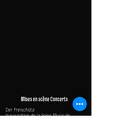
Mises en scène Concerts
Der Freischütz
Inauguration de la Seine Musicale
Pierre Bergé
Hum Hum ...