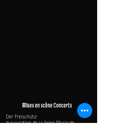
Mises en scène Concerts
Der Freischütz
Inauguration de la Seine Musicale
Pierre Bergé
Hum Hum ...