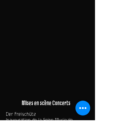
Mises en scène Concerts
Der Freischütz
Inauguration de la Seine Musicale
Pierre Bergé
Hum Hum ...