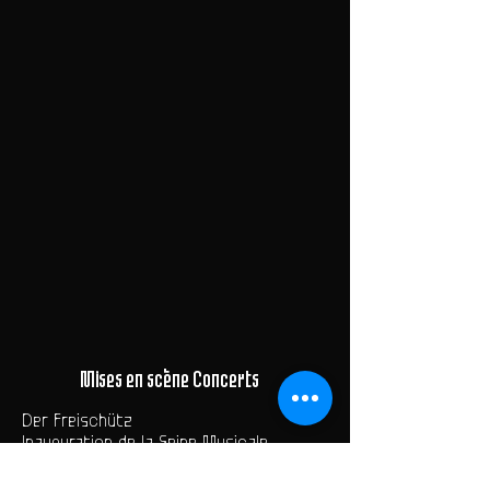
Mises en scène Concerts
Der Freischütz
Inauguration de la Seine Musicale
Pierre Bergé
Hum Hum ...