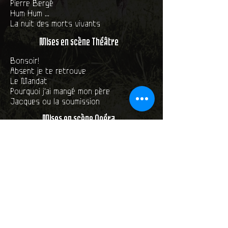
Pierre Bergé
Hum Hum ...
La nuit des morts vivants
Mises en scène Théâtre
Bonsoir!
Absent je te retrouve
Le Mandat
Pourquoi j'ai mangé mon père
Jacques ou la soumission
Mises en scène Opéra
Tosca
Le Voyage dans la lune
Macbeth
Il Re Pastore
Love Box
Orfeo
Combattimenti
Bastarda