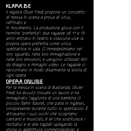
KLARA.BE
Il regista Oliver Fredj propone un concetto
di messa in scena a prova di virus,
raffinato e
in movimento. La produzione gioca con il
termine "preferita": due ragazze (di 11 e 13
anni) entrano in teatro e ciascuna vive la
propria opera preferita come unica
spettatrice in sala. Ci immedesimiamo nel
loro sguardo, nella loro immaginazione e
nelle loro emozioni, e vengono utilizzati libri
da disegno e immagini video. Le ragazze ci
raccontano in modo disarmante la storia di
ogni opera.
OPERA ONLINE
Per la messa in scena di Bastarda!, Olivier
Fredj ha dovuto trovare un lavoro e ha
immaginato l'aggiunta di una bambina (il
piccolo Nehir Nasret, che parla in inglese),
onnipresente durante tutto lo spettacolo. È
attraverso i suoi occhi che scopriamo
cantanti e musicisti, è lei che sostituisce i
recitativi e le arie tagliati spiegando la
storia (o addirittura commentandola), e