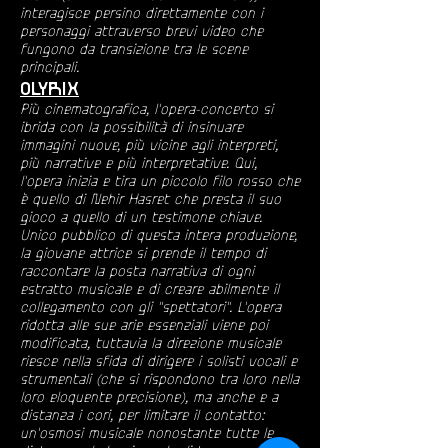
interagisce persino direttamente con i
personaggi attraverso brevi video che
fungono da transizione tra le scene
principali.
OLYRIX
Più cinematografica, l'opera-concerto si
ibrida con la possibilità di insinuare
immagini nuove, più vicine agli interpreti,
più narrative e più interpretative. Qui,
l'opera inizia e tira un piccolo filo rosso che
è quello di Nehir Hasret che presta il suo
gioco a quello di un testimone chiave.
Unico pubblico di questa intera produzione,
la giovane attrice si prende il tempo di
raccontare la posta narrativa di ogni
estratto musicale e di creare abilmente il
collegamento con gli "spettatori". L'opera
ridotta alle sue arie essenziali viene poi
modificata, tuttavia la direzione musicale
riesce nella sfida di dirigere i solisti vocali e
strumentali (che si rispondono tra loro nella
loro eloquente precisione), ma anche e a
distanza i cori, per limitare il contatto:
un'osmosi musicale nonostante tutte le