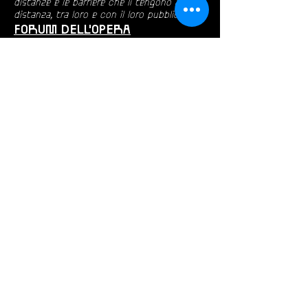
distanze e le barriere che li tengono a
distanza, tra loro e con il loro pubblico.
FORUM DELL'OPERA
Per attenuare il rigore della versione da
concerto, il regista Olivier Fredj introdusse
due bambine, uniche spettatrici di storie
che altrimenti si sarebbero svolte di fronte
a una sala vuota.
Concerti in scena
Il Freischütz
Inaugurazione della Senna Musicale
Pierre Bergé
Hum Hum...
La notte dei morti viventi
Produzioni teatrali
Buonasera!
Assente ti trovo
Il mandato
Perché ho mangiato mio padre
Jacques o Sottomissione
Produzioni d'opera