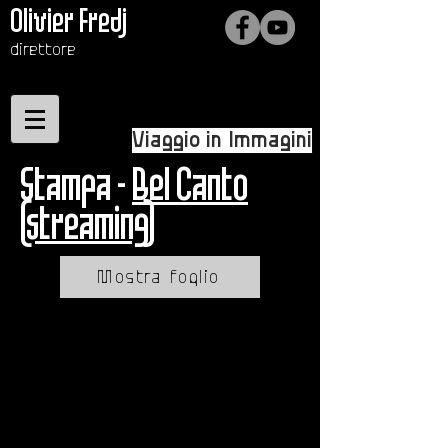
Olivier Fredj
direttore
Viaggio in Immagini
Stampa -
Bel Canto
(streaming)
Mostra foglio