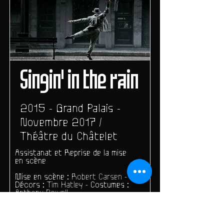
Singin' in the rain
2015 - Grand Palais -
Novembre 2017 /
Théâtre du Châtelet
Assistanat et Reprise de la mise
en scène
Mise en scène :
Robert Carsen
-
Décors :
Tim Hatley
- Costumes :
Anthony Powell
Chorégraphie :
Stephen Mear
-
Direction Musicale :
Gareth
Valentine