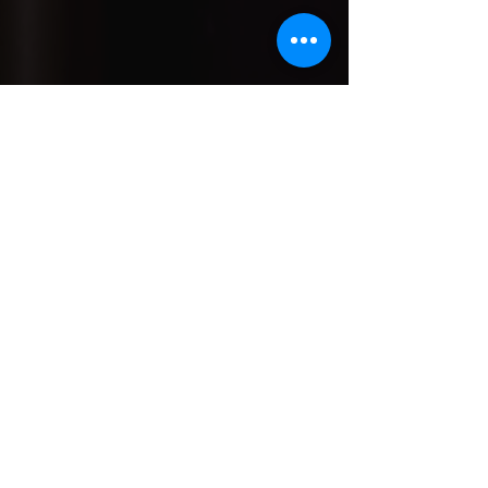
Bel Canto concerts