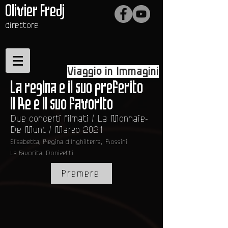
Olivier Fredj
direttore
Viaggio in Immagini
La regina e il suo preferito
Il Re e il suo favorito
Due concerti filmati / La Monnaie-
De Munt / Marzo 2021
Elisabetta, Regina d'Inghilterra,
Rossini
La Favorita, Donizetti
Premere