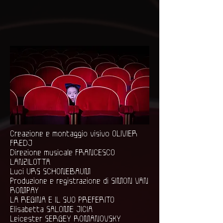
Creazione e montaggio visivo
OLIVIER
FREDJ
Direzione musicale FRANCESCO
LANZILOTTA
Luci URS SCHONEBAUM
Produzione e registrazione di SIMON VAN
ROMPAY
LA REGINA E IL SUO PREFERITO
Elisabetta SALOME JICIA
Leicester SERGEY ROMANOVSKY