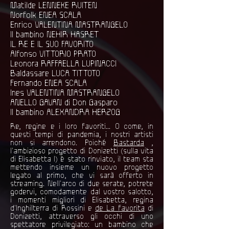
Matilde LENNEKE RUITEN
Norfolk ENEA SCALA
Enrico VALENTINA MASTRANGELO
Il bambino NEHIR HASRET
IL RE E IL SUO FAVORITO
Alfonso VITTORIO PRATO
Leonora RAFFAELLA LUPINACCI
Baldassare LUCA TITTOTO
Fernando ENEA SCALA
Ines VALENTINA MASTRANGELO
ANELLO GAVAN di Don Gasparo
Il bambino ALEXANDRA HERZOG
Re, regine e i loro favoriti... O come, in
questi tempi di pandemia, i nostri artisti
non si arrendono. Poiché
Bastarda
,
l'ambizioso progetto di Donizetti (sulla vita
di Elisabetta I) è stato rinviato, il team sta
mettendo insieme un nuovo progetto
legato al primo, che vi sarà offerto in
streaming. Nell'arco di due serate, potrete
godervi, comodamente dal vostro salotto,
i momenti migliori di Elisabetta, regina
d'Inghilterra di Rossini e
de La favorita
di
Donizetti, attraverso gli occhi di uno
spettatore privilegiato: un bambino che