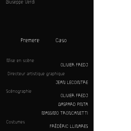
Giuseppe Verdi
Premere
Caso
Mise en scène
OLIVIER FREDJ
Directeur artistique graphique
JEAN LECOINTRE
Scénographie
OLIVIER FREDJ
GASPARD PINTA
MASSIMO TRONCANETTI
Costumes
FRÉDÉRIC LLINARES