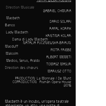
TEATR WILEKI POZNAN
Direction Musicale
GABRIEL CHMURA
Macbeth
DARIO SOLARI
Banco
RAFAL KORPIK
Lady Macbeth
KRISTINA KOLAR
Dama di Lady Macbeth
NATALIA PUCZNIEWSKA-BRAUN
Macduff
PIOTR FRIEBE
Malcolm
ALBERT MEMETI
Medico, Servo, Araldo
TOMASZ MASUR
Direction des chœurs
MARIUSZ OTTO
PRODUCTION La Monnaie / De Munt
COPRODUCTION Poznán Opera House
2016
Macbeth
è un incubo, un'opera teatrale
abbagliante, un atto, una notte di