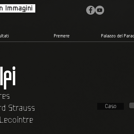
in Immagini
ultati
Premere
Palazzo del Para
lpi
res
Caso
rd Strauss
 Lecointre