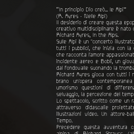
“In principio Dio creò… le Alpi”
(R. Ayres - Nelle Alpi)
Il desiderio di creare questa epop
creativo multidisciplinare è nato 
Richard Ayres, In the Alps.
Sulle Alpi è un "concerto illustra
tutti i pubblici, che inizia con l
che racconta l'amore appassiona
incidente aereo e Bobli, un gio
dal fondovalle suonando la tromb
Richard Ayres gioca con tutti i 
brano un'opera contemporanea
umorismo questioni di differe
selvaggio, la percezione del tempo
Lo spettacolo, scritto come un r
attraverso didascalie proiett
illustrazioni video. Un attore-ba
Tempo.
Precedere questa avventura co
alpina di Richard Strauss (al