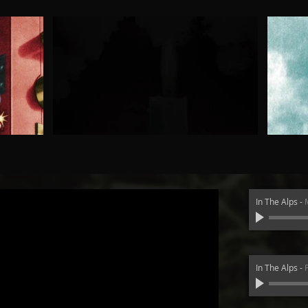
In The Alps
-
In The Alps
-