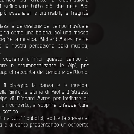
i sviluppare tutto ciò che nelle Alpi
ù essenziali e più risibili, la fragilità
lizza la percezione del tempo musicale
magina come una balena, poi una mosca
cepire la musica. Richard Ayres mette
e la nostra percezione della musica,
.
 vogliamo offrirci questo tempo di
sare e strumentalizzare le Alpi, per
ogo ci racconta del tempo e dell'Uomo.
 il disegno, la danza e la musica,
della Sinfonia alpina di Richard Strauss
lps di Richard Ayres per invitare gli
i un concerto, a scoprire un'avventura
 sorriso.
 a tutti i pubblici, aprire l'accesso al
ica e al canto presentando un concerto