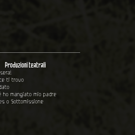
Produzioni teatrali
sera!
e ti trovo
dato
é ho mangiato mio padre
es o Sottomissione