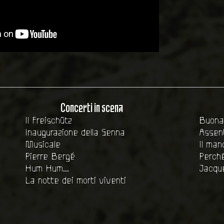
Concerti in scena
Il Freischütz
Buona
Inaugurazione della Senna
Assent
Musicale
Il man
Pierre Bergé
Perch
Hum Hum...
Jacqu
La notte dei morti viventi