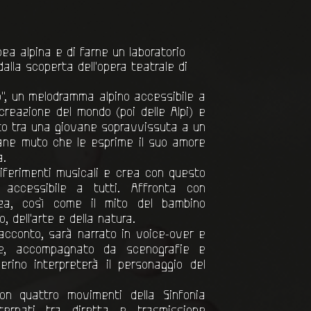
ea alpina e di farne un laboratorio
dalla scoperta dell'opera teatrale di
to", un melodramma alpino accessibile a
a creazione del mondo (poi delle Alpi) e
to tra una giovane sopravvissuta a un
vane muto che le esprime il suo amore
a.
riferimenti musicali e crea con questo
 accessibile a tutti. Affronta con
nza, così come il mito del bambino
, dell'arte e della natura.
acconto, sarà narrato in voice-over e
ate, accompagnato da scenografie e
llerino interpreterà il personaggio del
n quattro movimenti della Sinfonia
ternati tra diretta e trasmissione