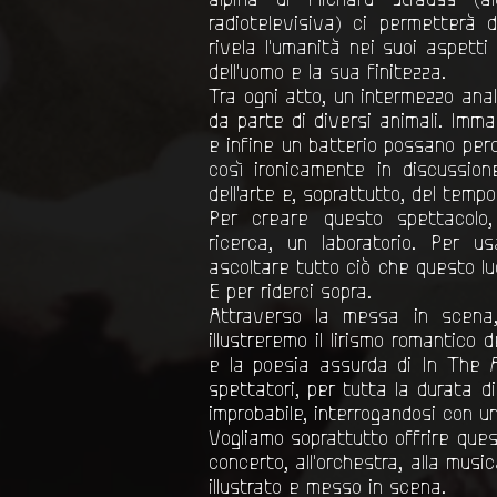
radiotelevisiva) ci permetterà d
rivela l'umanità nei suoi aspetti pi
dell'uomo e la sua finitezza.
Tra ogni atto, un intermezzo ana
da parte di diversi animali. Im
e infine un batterio possano per
così ironicamente in discussion
dell'arte e, soprattutto, del tempo
Per creare questo spettacolo,
ricerca, un laboratorio. Per u
ascoltare tutto ciò che questo lu
E per riderci sopra.
Attraverso la messa in scena,
illustreremo il lirismo romantico 
e la poesia assurda di In The A
spettatori, per tutta la durata d
improbabile, interrogandosi con un
Vogliamo soprattutto offrire questo
concerto, all'orchestra, alla mus
illustrato e messo in scena.