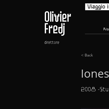
Viaggio 
Olivier
Fredj
Ris
direttore
< Back
Iones
2008 -Stu