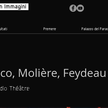
in Immagini
ultati
Premere
Palazzo del Para
co, Molière, Feydeau
dio Théâtre