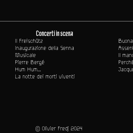
Concerti in scena
Il Freischütz
Buona
Inaugurazione della Senna
Assent
Musicale
Il man
Pierre Bergé
Perch
Hum Hum...
Jacqu
La notte dei morti viventi
© Olivier Fredj 2024