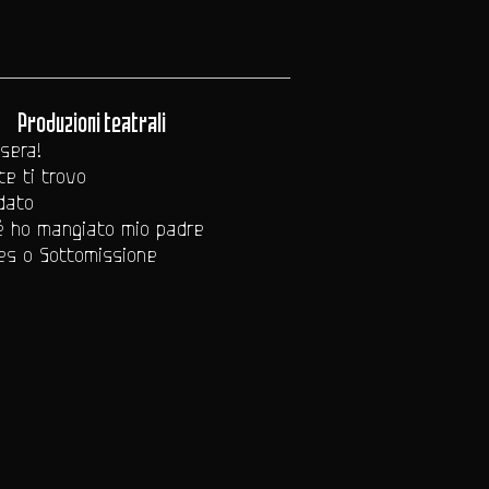
Produzioni teatrali
sera!
e ti trovo
dato
é ho mangiato mio padre
es o Sottomissione