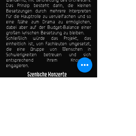
wandernd, mit Verbreitung des Orchesters.
Das Prinzip besteht darin, die kleinen
Besetzungen durch mehrere Interpreten
für die Hauptrolle zu vervielfachen und so
eine Nähe zum Drama zu ermöglichen,
dabei aber auf der Budget-Balance einer
großen lyrischen Besetzung zu bleiben.
Schließlich würde das Projekt, das
einheitlich ist, von Fachleuten umgesetzt,
die eine Gruppe von Menschen in
Schwierigkeiten betreuen und sich
entsprechend ihrem Know-how
engagieren.
Szenische Konzerte
Der Freischütz
Eröffnung der Seine Musicale
Pierre Bergé
Hm, hm ...
Nacht der Untoten
Theaterproduktionen
Guten Abend!
Abwesend finde ich dich
Das Mandat