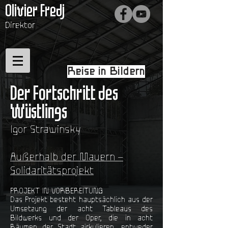
Olivier Fredj
Direktor
Reise in Bildern
Der Fortschritt des
Wüstlings
Igor Strawinsky
Außerhalb der Mauern –
Solidaritätsprojekt
PROJEKT IN VORBEREITUNG
Das Projekt besteht hauptsächlich aus der
Umsetzung der acht Tableaus des
Bildwerks und der Oper, die in acht
Räumen der Stadt zirkulieren, entweder