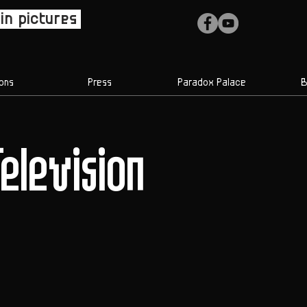
n pictures
ons
Press
Paradox Palace
B
elevision