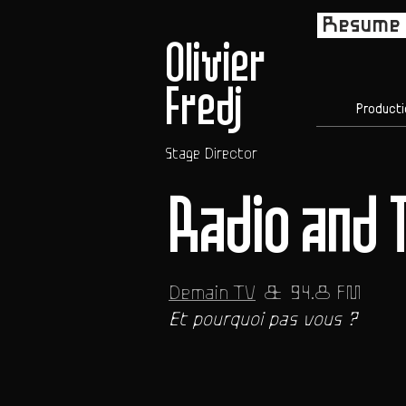
Resume i
Olivier
Fredj
Producti
Stage Director
Radio and T
Demain TV
& 94.8 FM
Et pourquoi pas vous ?