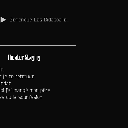
Generique Les Didascalies debut
Theater Staging
r!
 je te retrouve
ndat
oi j'ai mangé mon père
s ou la soumission